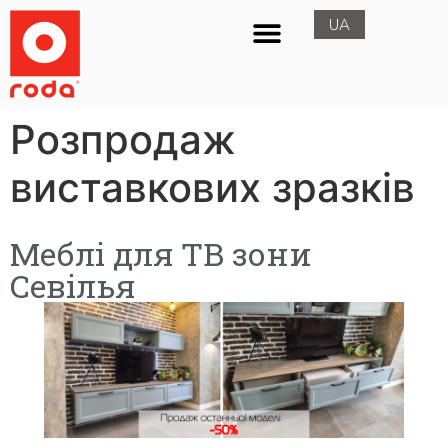
UA
RU
Розпродаж
виставкових зразків
Меблі для ТВ зони
Севілья