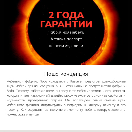
2 ГОДА
ГАРАНТИИ
Фабричная мебель
А также паспорт
ко всем изделиям
Наша концепция
Мебельная фабрика Roda находится в Киеве и предлагает разнообразные
виды мебели для вашего дома. Мы — официальные представители фабрики
Roda. Поэтому, работая с нами, вы получаете мебель премиального качества,
которая имеет изысканный дизайн, высокие эксплуатационные свойства и
надежность, проверенную годами. Мы воплощаем самые смелые идеи
мебельного дизайна, индивидуально подходим к каждому клиенту и его
проекту. Как результат, вы получаете именно ту мебель, которую хотели, а
может, даже и лучше!