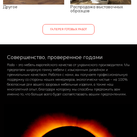
Другое
Распродажа выставочных
образцов
ГАЛЕРЕЯ ГОТОВЫХ РАБОТ
Совершенство, проверенное годами
Roda – это мебель европейского качества от украинского производителя. Мы
предлагаем широкую гамму мебели с изысканным дизайном и
премиальным качеством. Работая с нами, вы получаете профессиональную
поддержку со стороны наших менеджеров, экологически чистые – на 100%
безопасные для вашего здоровья мебельные изделия, а также наш
многолетний опыт, благодаря которому мы способны предложить вам
именно то, что больше всего будет соответствовать вашим предпочтениям.